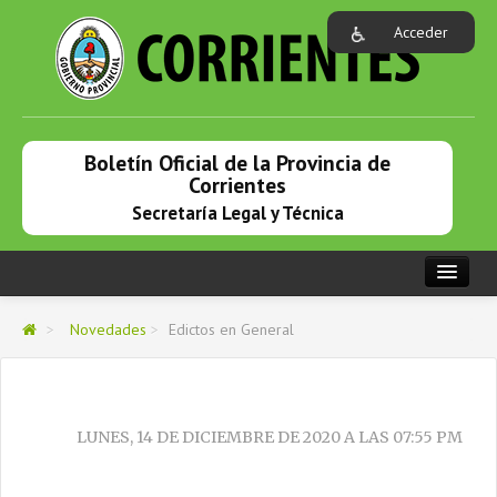
Acceder
Boletín Oficial de la Provincia de
Corrientes
Secretaría Legal y Técnica
PORTADA
>
Novedades
>
Edictos en General
NOVEDADES
BOLETINES DEL MES
LUNES, 14 DE DICIEMBRE DE 2020 A LAS 07:55 PM
BOLETINES MES PASADO
BOLETINES MESES ANTERIORES