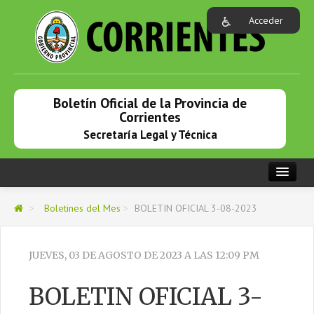
Acceder
Boletín Oficial de la Provincia de
Corrientes
Secretaría Legal y Técnica
PORTADA
>
Boletines del Mes
>
BOLETIN OFICIAL 3-08-2023
NOVEDADES
BOLETINES DEL MES
JUEVES, 03 DE AGOSTO DE 2023 A LAS 12:09 PM
BOLETINES MES PASADO
BOLETIN OFICIAL 3-
BOLETINES MESES ANTERIORES