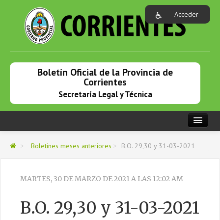
Acceder
Boletín Oficial de la Provincia de
Corrientes
Secretaría Legal y Técnica
PORTADA
>
Boletines meses anteriores
>
B.O. 29,30 y 31-03-2021
NOVEDADES
BOLETINES DEL MES
MARTES, 30 DE MARZO DE 2021 A LAS 12:02 AM
BOLETINES MES PASADO
B.O. 29,30 y 31-03-2021
BOLETINES MESES ANTERIORES